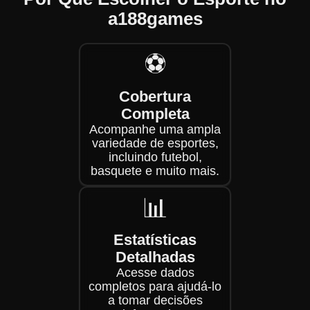
a188games
⚽
Cobertura
Completa
Acompanhe uma ampla
variedade de esportes,
incluindo futebol,
basquete e muito mais.
📊
Estatísticas
Detalhadas
Acesse dados
completos para ajudá-lo
a tomar decisões