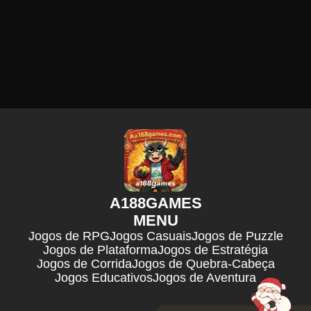
A188GAMES
MENU
Jogos de RPG
Jogos Casuais
Jogos de Puzzle
Jogos de Plataforma
Jogos de Estratégia
Jogos de Corrida
Jogos de Quebra-Cabeça
Jogos Educativos
Jogos de Aventura