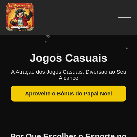
❄
❄
❄
❄
❄
❄
❄
❄
Jogos Casuais
❄
❄
A Atração dos Jogos Casuais: Diversão ao Seu
Alcance
Aproveite o Bônus do Papai Noel
Por Que Escolher o Esporte no